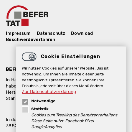
Impressum
Datenschutz
Download
Beschwerdeverfahren
Cookie Einstellungen
Wir nutzen Cookies auf unserer Website. Das ist
BEFER GmbH / TAT GmbH
notwendig, um Ihnen alle Inhalte dieser Seite
In Halberstadt – der Mitte Deutschlands – gelegen,
bestmöglich zu präsentieren. Sie können Ihre
Erlaubnis jederzeit über dieses Menü ändern.
haben sich die Befer GmbH und die TAT GmbH als
Zur Datenschutzerklärung
Hersteller für Betonfertigteile, Stützsysteme und
Stahlbetonkonstruktionen einen Namen gemacht.
Notwendige
Statistik
Cookies zum Tracking des Benutzerverhaltens
In den Langen Stücken 10
Diese Seite nutzt: Facebook Pixel,
38820 Halberstadt
GoogleAnalytics