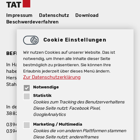
Impressum
Datenschutz
Download
Beschwerdeverfahren
Cookie Einstellungen
Wir nutzen Cookies auf unserer Website. Das ist
BEFER GmbH / TAT GmbH
notwendig, um Ihnen alle Inhalte dieser Seite
In Halberstadt – der Mitte Deutschlands – gelegen,
bestmöglich zu präsentieren. Sie können Ihre
Erlaubnis jederzeit über dieses Menü ändern.
haben sich die Befer GmbH und die TAT GmbH als
Zur Datenschutzerklärung
Hersteller für Betonfertigteile, Stützsysteme und
Stahlbetonkonstruktionen einen Namen gemacht.
Notwendige
Statistik
Cookies zum Tracking des Benutzerverhaltens
In den Langen Stücken 10
Diese Seite nutzt: Facebook Pixel,
38820 Halberstadt
GoogleAnalytics
Marketing / Multimedia
03941 / 672-441
Cookies die von anderen Plattformen stammen
03941 / 672-444
Diese Seite nutzt: andereIframes